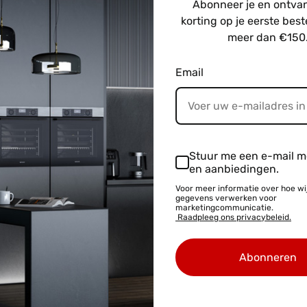
Abonneer je en ontv
bonneer je en ontvang
€30
korting op je eerste bestelling van meer dan €15
korting op je eerste best
meer dan €150
8D(W)
Wiggo WF-TT82C(W)
zer - 55 Cm -
Tafelmodel Vriezer - 55 Cm -
Wit
Email
prijs
0
Normale
Verkoopprijs
€296,10
€329,00
prijs
Stuur me een e-mail m
en aanbiedingen.
Informatie
Abonneren
Voor meer informatie over hoe wi
gegevens verwerken voor
en
Algemene Voorwaarden
Abonneer je 
marketingcommunicatie.
Raadpleeg ons privacybeleid.
van meer dan 
Koelkasten
Privacybeleid
Abonneren
igkap
Herroepingsrecht
Service Bij Levering