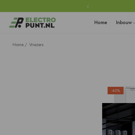
A
Home
Inbouw
A
Home
/
Vriezers
A
A
-40%
A